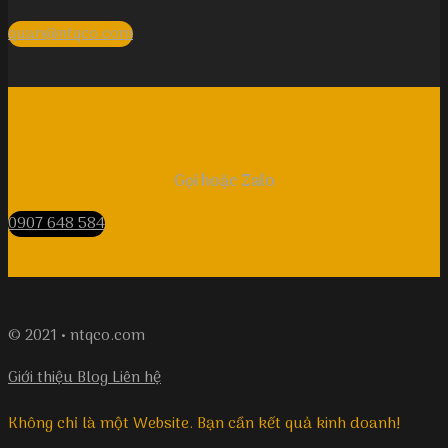
quan@ntqco.com
Gọi hoặc Zalo
0907 648 584
© 2021 • ntqco.com
Giới thiệu
Blog
Liên hệ
Không chỉ là một Website. Bạn cần kết quả kinh doanh!