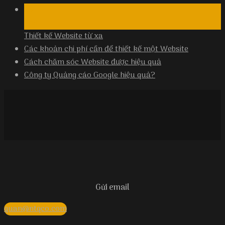
25
Th9
Thiết kế Website từ xa
Các khoản chi phí cần để thiết kế một Website
Cách chăm sóc Website được hiệu quả
Công ty Quảng cáo Google hiệu quả?
Gửi email
quan@ntqco.com