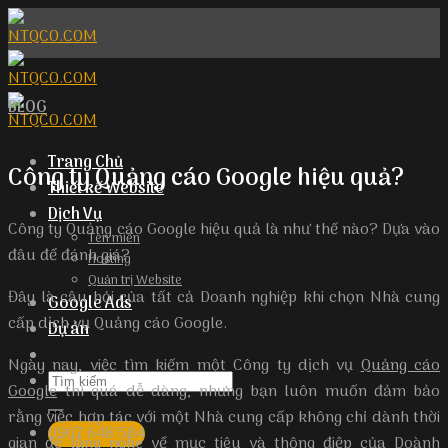
Skip
to
content
BLOG
Trang Chủ
Công ty Quảng cáo Google hiệu quả?
Thiết kế Website
Dịch Vụ
Công ty Quảng cáo Google hiệu quả là như thế nào? Dựa vào
Tên miền
đâu để đánh giá?
Hosting
Quản trị Website
Đây là câu hỏi của tất cả Doanh nghiệp khi chọn Nhà cung
Google Ads
cấp dịch vụ Quảng cáo Google.
Dự án
Ngày nay, việc tìm kiếm một Công ty dịch vụ
Quảng cáo
Google
thì quá dễ dàng, nhưng bạn luôn muốn đảm bảo
rằng việc hợp tác với một Nhà cung cấp không chỉ dành thời
0907 648 584
gian để lắng nghe về mục tiêu và thông điệp của Doành