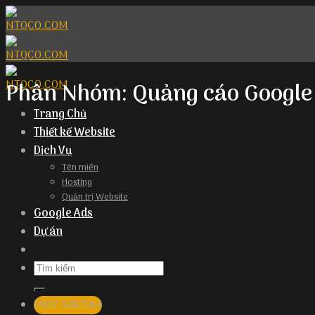
Skip
to
content
Phân Nhóm:
Quảng cáo Google
Trang Chủ
Thiết kế Website
Dịch Vụ
Tên miền
Hosting
Quản trị Website
Google Ads
Dự án
0907 648 584