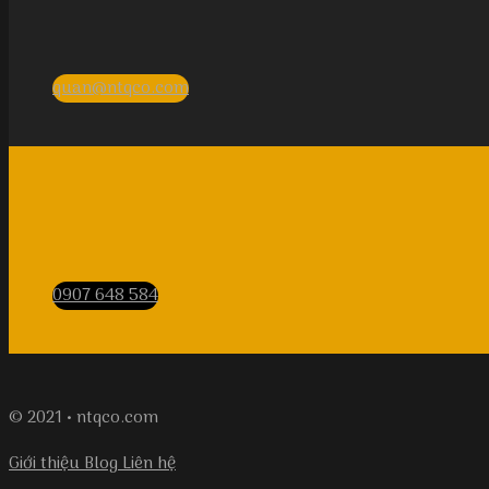
quan@ntqco.com
0907 648 584
© 2021 • ntqco.com
Giới thiệu
Blog
Liên hệ