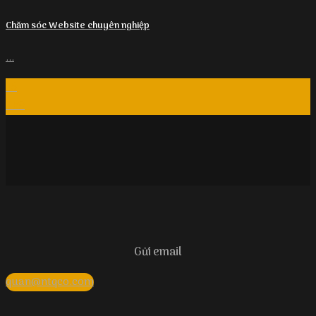
Chăm sóc Website chuyên nghiệp
...
15
Th9
Gửi email
quan@ntqco.com